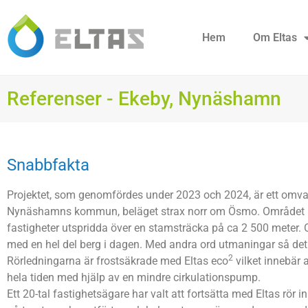
Hem
Om Eltas
Referenser - Ekeby, Nynäshamn
Snabbfakta
Projektet, som genomfördes under 2023 och 2024, är ett omv
Nynäshamns kommun, beläget strax norr om Ösmo. Området be
fastigheter utspridda över en stamsträcka på ca 2 500 meter. 
med en hel del berg i dagen. Med andra ord utmaningar så det r
2
Rörledningarna är frostsäkrade med Eltas eco
vilket innebär a
hela tiden med hjälp av en mindre cirkulationspump.
Ett 20-tal fastighetsägare har valt att fortsätta med Eltas rör i