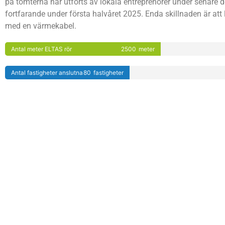
på tomterna har utförts av lokala entreprenörer under senare 
fortfarande under första halvåret 2025. Enda skillnaden är att
med en värmekabel.
Antal meter ELTAS rör
2500
meter
Antal fastigheter anslutna
80
fastigheter