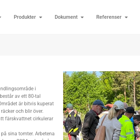
Produkter
Dokument
Referenser
andlingsområde i
står av ett 80-tal
Området är bitvis kuperat
äcker och blir över.
tt färskvattnet cirkulerar
n på sina tomter. Arbetena