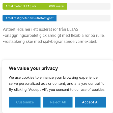
Antal meter ELTAS rör
600
meter
Antal fastigheter anslutna
1
fastighet
Vattnet leds ner i ett isolerat rör från ELTAS.
Förläggningsarbetet gick smidigt med flexibla rör på rulle.
Frostsäkring sker med självbegränsande värmekabel.
We value your privacy
We use cookies to enhance your browsing experience,
serve personalized ads or content, and analyze our traffic.
By clicking "Accept All", you consent to our use of cookies.
Effektiva LTA-system där grundförläggning är att föredra –
ELTAS eco²
och
ELTAS heat
Customize
Reject All
Accept All
© Effektiva LTA System i Sverige AB – Org.nr: 556834-1092